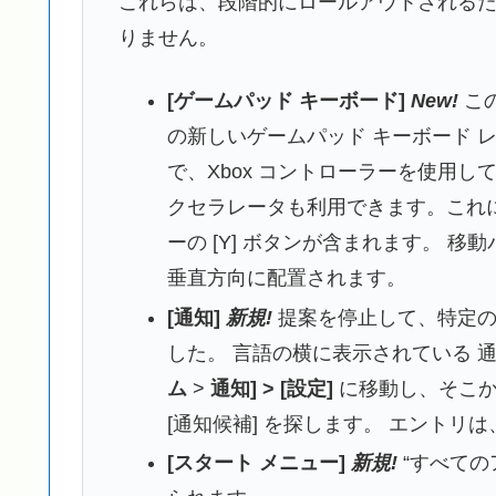
これらは、段階的にロールアウトされる
りません。
[ゲームパッド キーボード]
New!
こ
の新しいゲームパッド キーボード 
で、Xbox コントローラーを使用し
クセラレータも利用できます。これには
ーの [Y] ボタンが含まれます。 
垂直方向に配置されます。
[通知]
新規!
提案を停止して、特定
した。 言語の横に表示されている 
ム
>
通知
] > [設定]
に移動し、そこか
[通知候補] を探します。 エント
[スタート メニュー]
新規!
“すべての