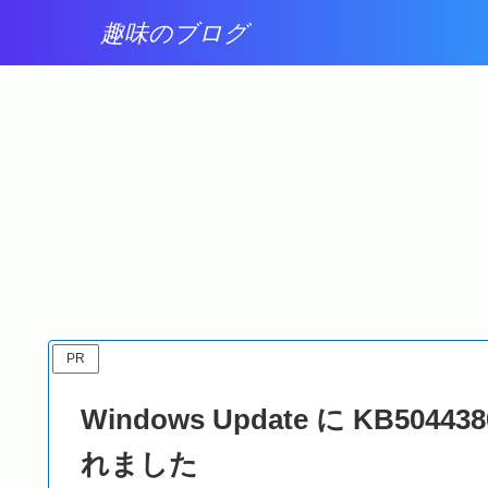
趣味のブログ
Windows 11
Windows 11
ーが壊
Windows Update に
2026年7月15日公開の
た
2026-07 プレビュー更新
Windows Update ( セ
プログラム
ュリティ パッチ
(KB5101684)
(KB5101650)
(26200.8973) が表示さ
(26200.8875) ) が適用
れました
れました
PR
Windows Update に KB
れました