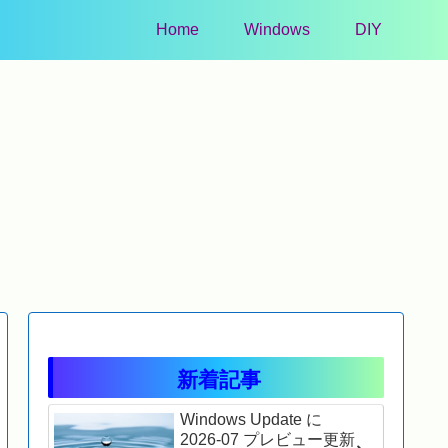
Home
Windows
DIY
Windows 11
Windows 11
Windows 1
indows Update に
Windows Update に
2026
2026-05 プレビュー更新
2026-02 プレビュー更新
Window
プログラム
プログラム
ュリティ
KB5089573)
(KB5077241)
(KB507
26200.8524) が表示さ
(26200.7922) が表示さ
(26200
れました
れました
れまし
新着記事
Windows Update に
2026-07 プレビュー更新