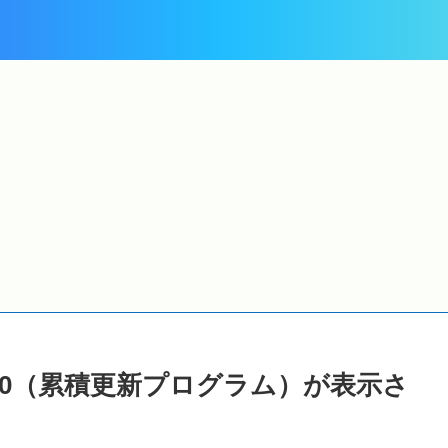
Windows 11
Windows 11
Windows Update に
2026年6月10日公開の
W
キ
2026-06 プレビュー更新
Windows Update ( セキ
プログラム
ュリティ パッチ
(KB5095093)
(KB5094126)
(
さ
(26200.8737) が表示さ
(26200.8655) ) が適用さ
(
れました
れました
5044380（累積更新プログラム）が表示さ