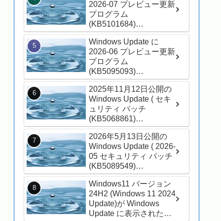
2026-07 プレビュー更新
プログラム
(KB5101684)
(26200.8973) が表示さ
Windows Update に
れました
2026-06 プレビュー更新
プログラム
(KB5095093)
(26200.8737) が表示さ
2025年11月12日公開の
れました
Windows Update ( セキ
ュリティ パッチ
(KB5068861)
(26200.7171) ) を適用し
2026年5月13日公開の
ました
Windows Update ( 2026-
05 セキュリティ パッチ
(KB5089549)
(26200.8457) ) が適用さ
Windows11 バージョン
れました
24H2 (Windows 11 2024
Update)が Windows
Update に表示されたの