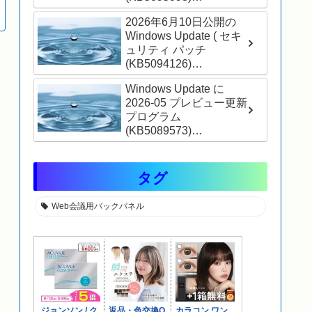
(26200.8737) が表示さ
2026年6月10日公開の
れました
Windows Update ( セキ
ュリティ パッチ
(KB5094126)
(26200.8655) ) が適用さ
Windows Update に
れました
2026-05 プレビュー更新
プログラム
(KB5089573)
(26200.8524) が表示さ
れました
タグ
Web会議用バックパネル