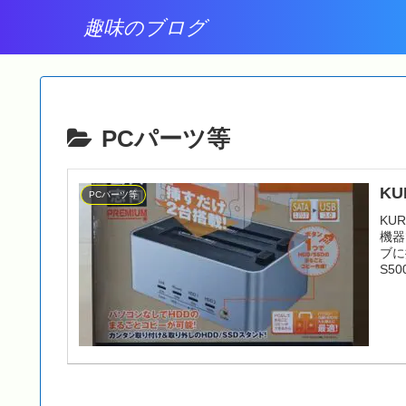
趣味のブログ
PCパーツ等
KU
PCパーツ等
KU
機器
ブに
S50