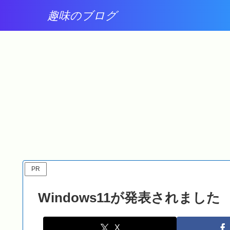
趣味のブログ
Windows 11
Windows 11
ーが壊
Windows Update に
2026年7月15日公開の
た
2026-07 プレビュー更新
Windows Update ( セ
プログラム
ュリティ パッチ
(KB5101684)
(KB5101650)
(26200.8973) が表示さ
(26200.8875) ) が適用
れました
れました
PR
Windows11が発表されました
X