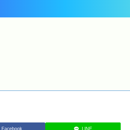
Windows 11
Windows 11
Windows Update に
2026年6月10日公開の
W
キ
2026-06 プレビュー更新
Windows Update ( セキ
プログラム
ュリティ パッチ
(KB5095093)
(KB5094126)
(
さ
(26200.8737) が表示さ
(26200.8655) ) が適用さ
(
れました
れました
Facebook
LINE