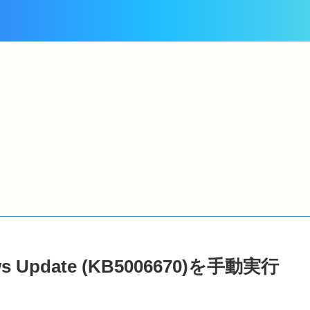
Windows 11
Windows 11
Windows Update に
2026年6月10日公開の
W
キ
2026-06 プレビュー更新
Windows Update ( セキ
プログラム
ュリティ パッチ
(KB5095093)
(KB5094126)
(
さ
(26200.8737) が表示さ
(26200.8655) ) が適用さ
(
れました
れました
 Update (KB5006670)を手動実行