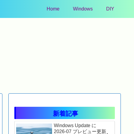
Home
Windows
DIY
Windows 11
Windows 11
Windows 1
indows Update に
Windows Update に
2025
2026-05 プレビュー更新
2026-02 プレビュー更新
Windows
プログラム
プログラム
KB506
KB5089573)
(KB5077241)
ました
26200.8524) が表示さ
(26200.7922) が表示さ
れました
れました
新着記事
Windows Update に
2026-07 プレビュー更新