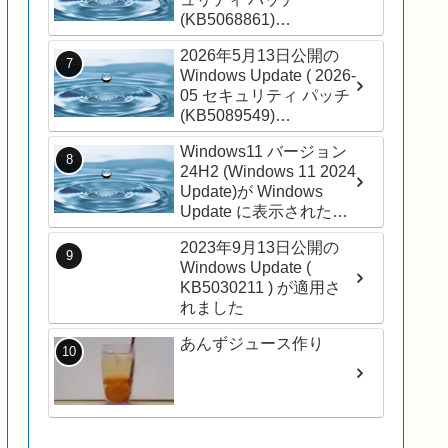
(KB5068861)
(26200.7171) ) を適用し
2026年5月13日公開の
ました
Windows Update ( 2026-
05 セキュリティ パッチ
(KB5089549)
(26200.8457) ) が適用さ
Windows11 バージョン
れました
24H2 (Windows 11 2024
Update)が Windows
Update に表示されたの
で、インストールしてみ
2023年9月13日公開の
ました
Windows Update (
KB5030211 ) が適用さ
れました
あんずジュース作り