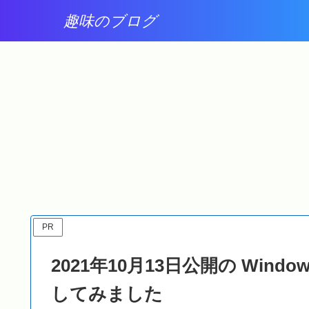
趣味のブログ
Windows 11
Windows 11
ーが壊
Windows Update に
2026年7月15日公開の
た
2026-07 プレビュー更新
Windows Update ( セ
プログラム
ュリティ パッチ
(KB5101684)
(KB5101650)
(26200.8973) が表示さ
(26200.8875) ) が適用
れました
れました
PR
2021年10月13日公開の Windows
してみました