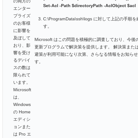
の両方の
Set-Acl -Path $directoryPath -AclObject $acl
エンター
プライズ
C:\ProgramData\ssh\logs に対して上記の手
のお客様
す。
に影響を
及ぼして
Microsoft はこの問題を積極的に調査しており、今後の 
おり、影
更新プログラムで解決策を提供します。 解決策また
響を受け
避策が利用可能になり次第、さらなる情報をお知らせ
るデバイ
す。
スの数は
限られて
います。
Microsoft
は、
Windows
の Home
エディシ
ョンまた
は Pro エ