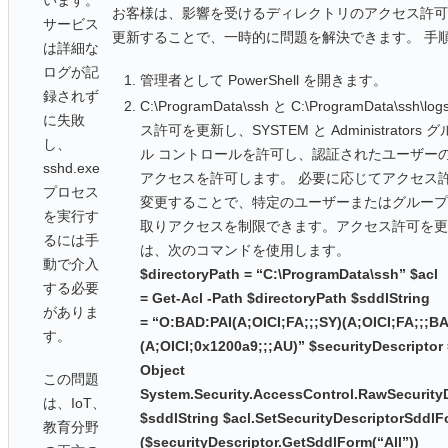
います。
お客様は、影響を受けるディレクトリのアクセス許可 (A
サービス
更新することで、一時的に問題を解決できます。 手
は詳細な
ログが記
管理者として PowerShell を開きます。
録されず
C:\ProgramData\ssh と C:\ProgramData\ssh\
に失敗
ス許可を更新し、SYSTEM と Administrators
し、
ル コントロールを許可し、認証されたユーザー
sshd.exe
アクセスを許可します。 必要に応じてアクセス
プロセス
変更することで、特定のユーザーまたはグルー
を実行す
取りアクセスを制限できます。アクセス許可を
るには手
は、次のコマンドを使用します。
動で介入
$directoryPath = “C:\ProgramData\ssh” $acl
する必要
= Get-Acl -Path $directoryPath $sddlString
がありま
= “O:BAD:PAI(A;OICI;FA;;;SY)(A;OICI;FA;;;BA
す。
(A;OICI;0x1200a9;;;AU)” $securityDescriptor
Object
この問題
System.Security.AccessControl.RawSecurity
は、IoT、
$sddlString $acl.SetSecurityDescriptorSddl
教育分野
($securityDescriptor.GetSddlForm(“All”))